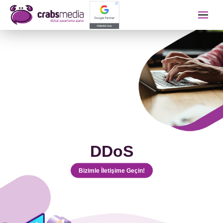
İletişime Geçip Teklinizi A
Adınız Soyadınız
Telefon Numaranız
DDoS
E-mail Adresiniz
Bizimle İletişime Geçin!
Almak İstediğiniz Hizmet