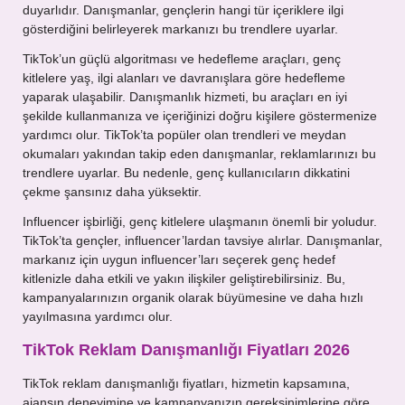
duyarlıdır. Danışmanlar, gençlerin hangi tür içeriklere ilgi
gösterdiğini belirleyerek markanızı bu trendlere uyarlar.
TikTok’un güçlü algoritması ve hedefleme araçları, genç
kitlelere yaş, ilgi alanları ve davranışlara göre hedefleme
yaparak ulaşabilir. Danışmanlık hizmeti, bu araçları en iyi
şekilde kullanmanıza ve içeriğinizi doğru kişilere göstermenize
yardımcı olur. TikTok’ta popüler olan trendleri ve meydan
okumaları yakından takip eden danışmanlar, reklamlarınızı bu
trendlere uyarlar. Bu nedenle, genç kullanıcıların dikkatini
çekme şansınız daha yüksektir.
Influencer işbirliği, genç kitlelere ulaşmanın önemli bir yoludur.
TikTok’ta gençler, influencer’lardan tavsiye alırlar. Danışmanlar,
markanız için uygun influencer’ları seçerek genç hedef
kitlenizle daha etkili ve yakın ilişkiler geliştirebilirsiniz. Bu,
kampanyalarınızın organik olarak büyümesine ve daha hızlı
yayılmasına yardımcı olur.
TikTok Reklam Danışmanlığı Fiyatları 2026
TikTok reklam danışmanlığı fiyatları, hizmetin kapsamına,
ajansın deneyimine ve kampanyanızın gereksinimlerine göre