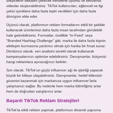
izleyicilerin dikkatini çekecek trendlerle uyumlu ve benzersiz
videolar oluşturabilirsiniz. TikTok kullanıcıları, eğlenceli ve ilgi
çekici içeriklere daha fazla tepki verdikleri için daha fazla
dönüşüm elde eder.
Üçüncü olarak, platformun reklam formatlarını etkili bir şekilde
kullanarak ürünlerinizi daha fazla insan tarafından görülebilir
hale getirebilirsiniz. Formatlar, özellikle “In-Feed” veya
“Branded Hashtag Challenge” gibi, marka ile daha fazla kişinin
etkileşim kurmasına yardımcı olmak için harika bir fırsat sunar.
Dördüncü olarak, veri analizini sürekli olarak kullanarak
kampanyalarınızı optimize edebilirsiniz. Danışmanlar, bütçenizi
hangi reklamlara ayıracağınızı belirler.
Son olarak, TikTok’un güçlü influencer ağı ile işbirliği yaparak
büyük bir kitleye ulaşabilirsiniz. Danışmanlar, hedef kitlenizin
güvenini kazanmak için markanıza uygun influencer’larla
çalışmanızı sağlar. Bu nedenle hem marka bilinirliğiniz artar
hem de doğrudan satışlarınız artar.
Başarılı TikTok Reklam Stratejileri
TikTok’ta etkili reklam yapmak, platformun dinamik yapısına