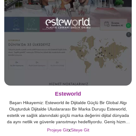
Esteworld
Başarı Hikayemiz: Esteworld ile Dijitalde Güçlü Bir Global Algı
Oluşturduk Dijitalde Uluslararası Bir Marka Duruşu Esteworld,
estetik ve sağlık alanındaki güçlü marka değerini dijital dünyada
da aynı netlik ve güvenle yansıtmayı hedefliyordu. Geniş hizmet
yelpazesi ve yüksek ziyaretçi potansiyeli nedeniyle web sitesinin
x
Projeye Git
Siteye Git
hem kullanıcı deneyimi hem de teknik altyapı açısından