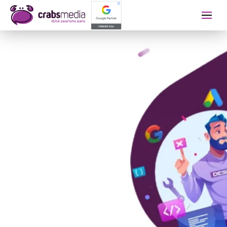
İletişime Geçip Teklinizi A
Adınız Soyadınız
Telefon Numaranız
E-mail Adresiniz
Almak İstediğiniz Hizmet