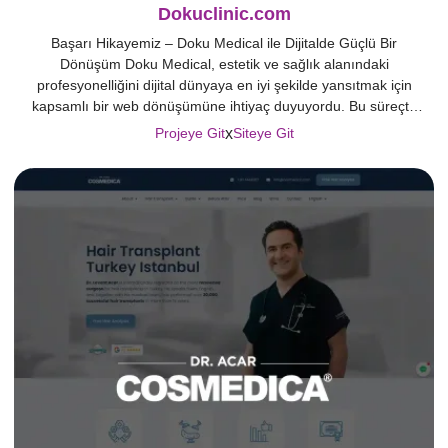
Dokuclinic.com
Başarı Hikayemiz – Doku Medical ile Dijitalde Güçlü Bir
Dönüşüm Doku Medical, estetik ve sağlık alanındaki
profesyonelliğini dijital dünyaya en iyi şekilde yansıtmak için
kapsamlı bir web dönüşümüne ihtiyaç duyuyordu. Bu süreçte
Crabs Media ile gerçekleştirdiğimiz iş birliği, markanın online
x
Projeye Git
Siteye Git
varlığını sadece görünür kılmakla kalmadı, aynı zamanda
Google sıralamalarında da üst seviyelere taşıdı. Projemizin ilk
[…]