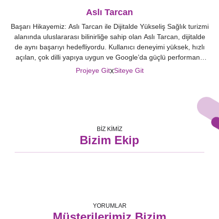
Aslı Tarcan
Başarı Hikayemiz: Aslı Tarcan ile Dijitalde Yükseliş Sağlık turizmi
alanında uluslararası bilinirliğe sahip olan Aslı Tarcan, dijitalde
de aynı başarıyı hedefliyordu. Kullanıcı deneyimi yüksek, hızlı
açılan, çok dilli yapıya uygun ve Google’da güçlü performans
gösteren bir web sitesi ihtiyacı doğduğunda Crabs Media olarak
x
Projeye Git
Siteye Git
sürece dâhil olduk. Yeniden yapılandırılan web sitesinde modern
tasarım anlayışıyla birlikte güçlü […]
BİZ KİMİZ
Bizim Ekip
YORUMLAR
Müşterilerimiz Bizim