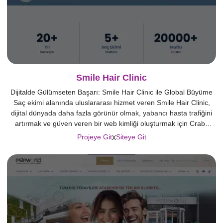
Smile Hair Clinic
Dijitalde Gülümseten Başarı: Smile Hair Clinic ile Global Büyüme
Saç ekimi alanında uluslararası hizmet veren Smile Hair Clinic,
dijital dünyada daha fazla görünür olmak, yabancı hasta trafiğini
artırmak ve güven veren bir web kimliği oluşturmak için Crabs
Media ile iş birliği yaptı. Yapılan ön analizlerde mevcut sitenin
x
Projeye Git
Siteye Git
arama motorlarında yeterli performans göstermediği, kullanıcı
deneyiminin zayıf […]