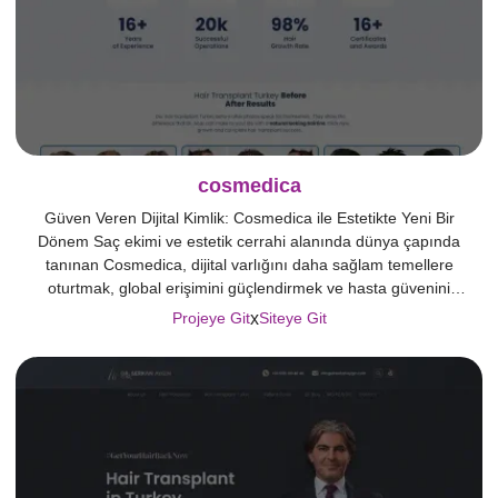
cosmedica
Güven Veren Dijital Kimlik: Cosmedica ile Estetikte Yeni Bir
Dönem Saç ekimi ve estetik cerrahi alanında dünya çapında
tanınan Cosmedica, dijital varlığını daha sağlam temellere
oturtmak, global erişimini güçlendirmek ve hasta güvenini
artırmak amacıyla Crabs Media ile iş birliğine imza attı. Yapılan
x
Projeye Git
Siteye Git
ön değerlendirmelerde, mevcut web yapısının teknik olarak
yetersiz kaldığı, SEO açısından potansiyelini tam […]