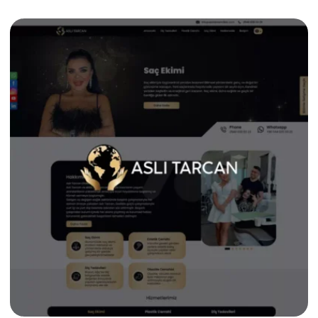
yüksek rekabet oranı gibi zorluklara karşı çözüm odaklı bir […]