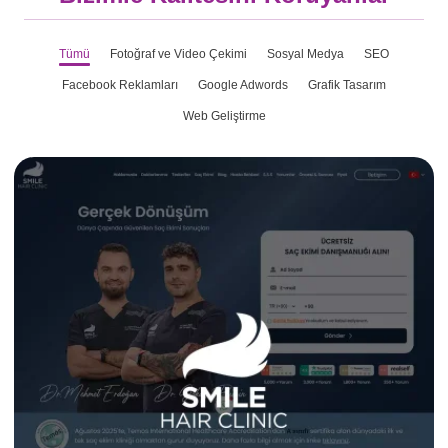
Tümü
Fotoğraf ve Video Çekimi
Sosyal Medya
SEO
Facebook Reklamları
Google Adwords
Grafik Tasarım
Web Geliştirme