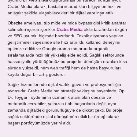
uyumlu bir web sitesi oluşturulması bu sürecin ilk adımıydı.
Crabs Media olarak, hastaların aradıkları bilgiye en hızlı ve
anlaşılır şekilde ulaşabilecekleri bir dijital yapı inşa ettik.
Obezite ameliyatı, tüp mide ve mide bypass gibi kritik anahtar
kelimeleri içeren içerikler
Crabs Media
ekibi tarafından özgün
ve SEO uyumlu biçimde hazırlandı. Teknik altyapıda yapılan
geliştirmeler sayesinde site hızı artırıldı, kullanıcı deneyimi
optimize edildi ve Google arama motorunda organik
sıralamalarda hızlı bir yükseliş elde edildi. Sağlık sektöründe
hassasiyetle yürüttüğümüz bu projede, dönüşüm oranları kısa
sürede yükseldi, hem web trafiği hem de hasta başvuruları
kayda değer bir artış gösterdi.
Sağlık hizmetlerinde dijital varlık, güven ve profesyonelliğin
aynasıdır. Crabs Media’nın stratejik yaklaşımı sayesinde, Op.
Dr. Toygar Toydemir’in uzmanlık alanı olan obezite ve
metabolik cerrahiler, yalnızca tıbbi başarılarla değil; aynı
zamanda dijitaldeki görünürlüğüyle de dikkat çekti. Bu proje,
sağlık sektöründe dijital dönüşümün etkili bir örneği olarak
başarı portföyümüzde yerini aldı.