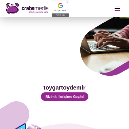
İletişime Geçip Teklinizi A
Adınız Soyadınız
Telefon Numaranız
toygartoydemir
E-mail Adresiniz
Bizimle İletişime Geçin!
Almak İstediğiniz Hizmet