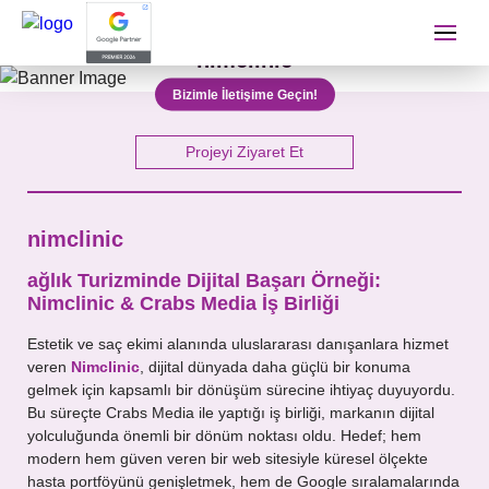
nimclinic
İletişime Geçip Teklinizi A
Bizimle İletişime Geçin!
Adınız Soyadınız
Projeyi Ziyaret Et
nimclinic
Telefon Numaranız
ağlık Turizminde Dijital Başarı Örneği:
Nimclinic & Crabs Media İş Birliği
E-mail Adresiniz
Estetik ve saç ekimi alanında uluslararası danışanlara hizmet
veren
Nimclinic
, dijital dünyada daha güçlü bir konuma
gelmek için kapsamlı bir dönüşüm sürecine ihtiyaç duyuyordu.
Bu süreçte Crabs Media ile yaptığı iş birliği, markanın dijital
yolculuğunda önemli bir dönüm noktası oldu. Hedef; hem
Almak İstediğiniz Hizmet
modern hem güven veren bir web sitesiyle küresel ölçekte
hasta portföyünü genişletmek, hem de Google sıralamalarında