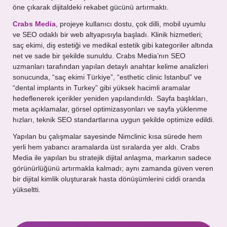
öne çıkarak dijitaldeki rekabet gücünü artırmaktı.
Mesajınız
Crabs Media
, projeye kullanıcı dostu, çok dilli, mobil uyumlu
ve SEO odaklı bir web altyapısıyla başladı. Klinik hizmetleri;
saç ekimi, diş estetiği ve medikal estetik gibi kategoriler altında
net ve sade bir şekilde sunuldu. Crabs Media’nın SEO
uzmanları tarafından yapılan detaylı anahtar kelime analizleri
sonucunda, “saç ekimi Türkiye”, “esthetic clinic Istanbul” ve
“dental implants in Turkey” gibi yüksek hacimli aramalar
hedeflenerek içerikler yeniden yapılandırıldı. Sayfa başlıkları,
meta açıklamalar, görsel optimizasyonları ve sayfa yüklenme
hızları, teknik SEO standartlarına uygun şekilde optimize edildi.
Yapılan bu çalışmalar sayesinde Nimclinic kısa sürede hem
yerli hem yabancı aramalarda üst sıralarda yer aldı. Crabs
Media ile yapılan bu stratejik dijital anlaşma, markanın sadece
görünürlüğünü artırmakla kalmadı; aynı zamanda güven veren
bir dijital kimlik oluşturarak hasta dönüşümlerini ciddi oranda
yükseltti.