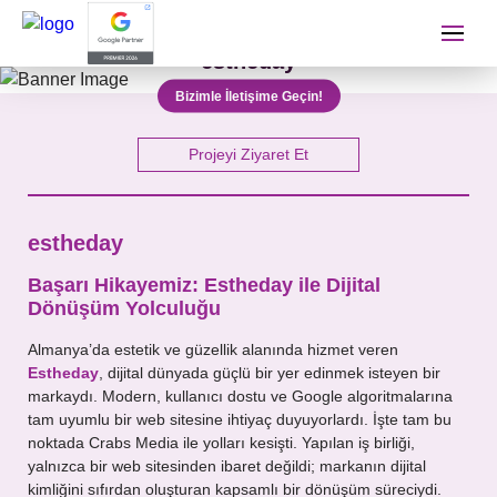
estheday
İletişime Geçip Teklinizi A
Bizimle İletişime Geçin!
Adınız Soyadınız
Projeyi Ziyaret Et
estheday
Telefon Numaranız
Başarı Hikayemiz: Estheday ile Dijital
Dönüşüm Yolculuğu
E-mail Adresiniz
Almanya’da estetik ve güzellik alanında hizmet veren
Estheday
, dijital dünyada güçlü bir yer edinmek isteyen bir
markaydı. Modern, kullanıcı dostu ve Google algoritmalarına
tam uyumlu bir web sitesine ihtiyaç duyuyorlardı. İşte tam bu
noktada Crabs Media ile yolları kesişti. Yapılan iş birliği,
Almak İstediğiniz Hizmet
yalnızca bir web sitesinden ibaret değildi; markanın dijital
kimliğini sıfırdan oluşturan kapsamlı bir dönüşüm süreciydi.