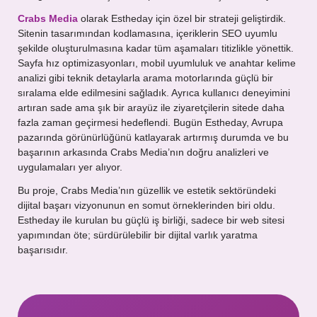
Crabs Media
olarak Estheday için özel bir strateji geliştirdik.
Mesajınız
Sitenin tasarımından kodlamasına, içeriklerin SEO uyumlu
şekilde oluşturulmasına kadar tüm aşamaları titizlikle yönettik.
Sayfa hız optimizasyonları, mobil uyumluluk ve anahtar kelime
analizi gibi teknik detaylarla arama motorlarında güçlü bir
sıralama elde edilmesini sağladık. Ayrıca kullanıcı deneyimini
artıran sade ama şık bir arayüz ile ziyaretçilerin sitede daha
fazla zaman geçirmesi hedeflendi. Bugün Estheday, Avrupa
pazarında görünürlüğünü katlayarak artırmış durumda ve bu
başarının arkasında Crabs Media’nın doğru analizleri ve
uygulamaları yer alıyor.
Bu proje, Crabs Media’nın güzellik ve estetik sektöründeki
dijital başarı vizyonunun en somut örneklerinden biri oldu.
Estheday ile kurulan bu güçlü iş birliği, sadece bir web sitesi
yapımından öte; sürdürülebilir bir dijital varlık yaratma
başarısıdır.