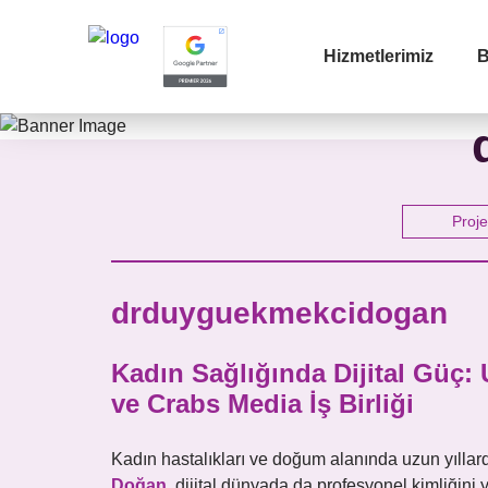
Hizmetlerimiz
B
Adınız
Proje
drduyguekmekcidogan
E-mail
Kadın Sağlığında Dijital Güç
ve Crabs Media İş Birliği
Mesajı
Kadın hastalıkları ve doğum alanında uzun yıllar
Doğan
, dijital dünyada da profesyonel kimliğini