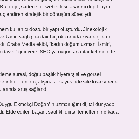
 Bu proje, sadece bir web sitesi tasarımı değil; aynı
güçlendiren stratejik bir dönüşüm süreciydi.
em kullanıcı dostu bir yapı oluşturdu. Jinekolojik
ve kadın sağlığına dair birçok konuda ziyaretçilerin
andı. Crabs Media ekibi, “kadın doğum uzmanı İzmir”,
 tedavisi” gibi yerel SEO’ya uygun anahtar kelimelerle
kleme süresi, doğru başlık hiyerarşisi ve görsel
etirildi. Tüm bu çalışmalar sayesinde site kısa sürede
arında artış sağlandı.
Z. Duygu Ekmekçi Doğan’ın uzmanlığını dijital dünyada
. Elde edilen başarı, sağlıklı dijital temellerin ne kadar