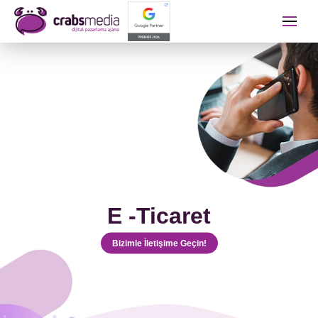
İletişime Geçip Teklinizi A
Adınız Soyadınız
Telefon Numaranız
E -Ticaret
E-mail Adresiniz
Bizimle İletişime Geçin!
Almak İstediğiniz Hizmet